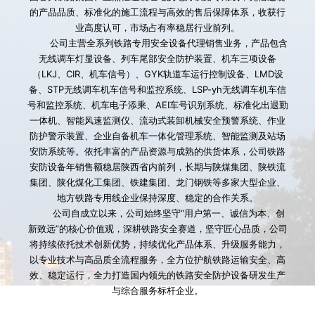
的产品品质、标准化的施工流程与高效的售后保障体系，收获行
业高度认可，市场占有率稳居行业前列。
        公司主营全系列铁路专用安全设备代理销售业务，产品包含
无线调车灯显设备、列车尾部安全防护装置、机车三项设备
（LKJ、CIR、机车信号）、GYK轨道车运行控制设备、LMD设
备、STP无线调车机车信号和监控系统、LSP-yh无线调车机车信
号和监控系统、机车电子添乘、AEI车号识别系统、标准化出退勤
一体机、智能风速监测仪、流动式装卸机械安全预警系统、作业
防护警示装置、企业自备机车一体化管理系统、智能监测及站场
安防系统等。依托丰富的产品资源与成熟的供货体系，公司铁路
安防设备年销售额稳居陕西省内前列，长期与陕煤集团、陕铁流
集团、陕化煤化工集团、铁建集团、龙门钢铁等多家大型企业、
地方铁路专用线企业保持深度、稳定的合作关系。
        公司自成立以来，公司始终坚守“用户第一、诚信为本、创
新致远”的核心价值观，深耕铁路安全赛道，坚守匠心品质，公司
将持续依托技术创新优势，持续优化产品体系、升级服务能力，
以专业技术与高品质全流程服务，全方位护航铁路运输安全、高
效、稳定运行，全力打造国内领先的铁路安全防护设备研发生产
与综合服务标杆企业。