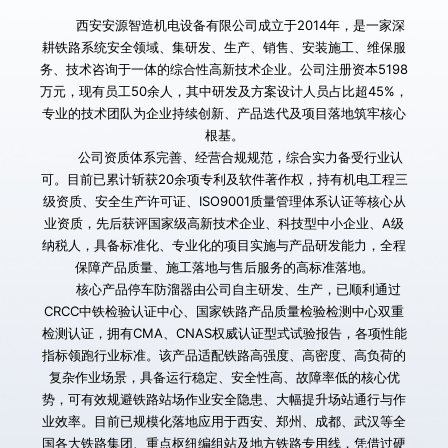
        西安安源智造机电设备有限公司成立于2014年，是一家深
耕铁路系统安全领域、集研发、生产、销售、安装施工、维保服
务、技术咨询于一体的综合性高新技术企业。公司注册资本5198
万元，现有员工50余人，其中研发及方案设计人员占比超45%，
专业的技术团队为企业持续创新、产品迭代及项目落地筑牢核心
根基。
        公司资质体系完善、经营合规规范，综合实力备受行业认
可。目前已累计斩获20余项专利及软件著作权，持有机电工程三
级资质、安全生产许可证、ISO9001质量管理体系认证等核心从
业资质，先后获评国家级高新技术企业、科技型中小企业、A级
纳税人，具备标准化、专业化的项目实施与产品研发能力，全程
保障产品质量、施工落地与售后服务的高标准落地。
       核心产品停车防溜器由公司自主研发、生产，已顺利通过
CRCC中铁检验认证中心、国家铁路产品质量检验检测中心双重
检测认证，拥有CMA、CNAS权威认证型式试验报告，各项性能
指标领跑行业标准。该产品适配铁路高强度、高密度、高负荷的
复杂作业场景，具备运行稳定、安全性高、故障率低的核心优
势，可有效规避铁路站场作业安全隐患、大幅提升场站通行与作
业效率。目前已规模化落地应用于西安、郑州、成都、武汉等全
国各大铁路集团、重点枢纽编组站及地方铁路专用线，凭借过硬